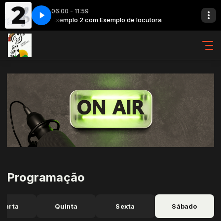
06:00 - 11:59
 locutora
Exemplo 2 com Exemplo de locutora
Programação
uarta
Quinta
Sexta
Sábado