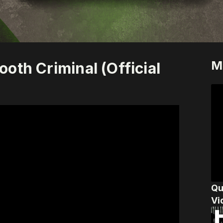
M
oth Criminal (Official
Qu
Vi