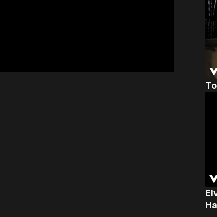
To
El
Ha